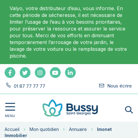
Gestion des traceurs
Valyo, votre distributeur d’eau, vous informe. En
cette période de sécheresse, il est nécessaire de
limiter l’usage de l’eau à vos besoins prioritaires,
pour préserver la ressource et assurer le service
pour tous. Merci de vos efforts en diminuant
temporairement l’arrosage de votre jardin, le
lavage de votre voiture ou le remplissage de votre
piscine.
Lien vers le compte Facebook
Lien vers le compte Twitter
Lien vers le compte Instagram
Lien vers la chaîne Youtube
Lien vers le compte Linkedin
Nous écrire
01 87 77 77 77
A
Site officiel de Bussy-Saint-Georges
MENU
Accueil
Mon quotidien
Annuaire
Imonet
Immobilier